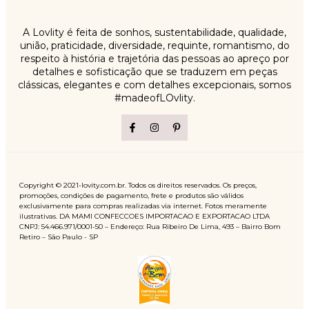
A Lovlity é feita de sonhos, sustentabilidade, qualidade,
união, praticidade, diversidade, requinte, romantismo, do
respeito à história e trajetória das pessoas ao apreço por
detalhes e sofisticação que se traduzem em peças
clássicas, elegantes e com detalhes excepcionais, somos
#madeofLOvlity.
Copyright © 2021-lovity.com.br. Todos os direitos reservados. Os preços,
promoções, condições de pagamento, frete e produtos são válidos
exclusivamente para compras realizadas via internet. Fotos meramente
ilustrativas. DA MAMI CONFECCOES IMPORTACAO E EXPORTACAO LTDA
CNPJ: 54.466.971/0001-50 – Endereço: Rua Ribeiro De Lima, 493 – Bairro Bom
Retiro – São Paulo - SP