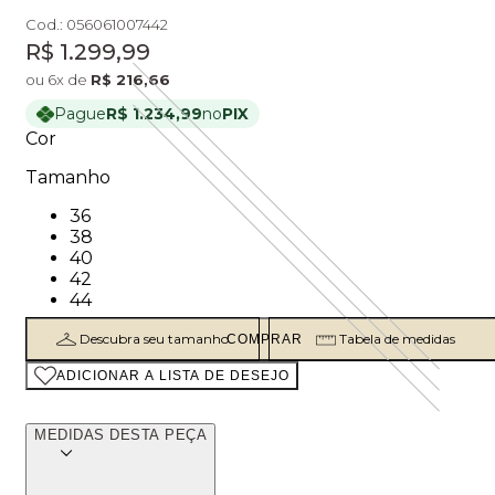
Cod.:
056061007442
Price:
R$ 1.299,99
ou
6
x de
R$ 216,66
Pague
R$ 1.234,99
no
PIX
Cor
Tamanho
Tamanho: 36
36
Tamanho: 38
38
Tamanho: 40
40
Tamanho: 42
42
Tamanho: 44
44
Descubra seu tamanho
Tabela de medidas
COMPRAR
ADICIONAR A LISTA DE DESEJO
MEDIDAS DESTA PEÇA