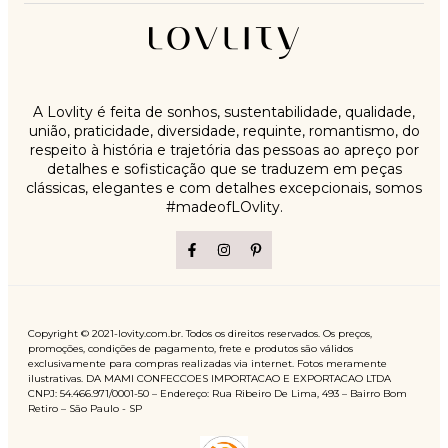
A Lovlity é feita de sonhos, sustentabilidade, qualidade,
união, praticidade, diversidade, requinte, romantismo, do
respeito à história e trajetória das pessoas ao apreço por
detalhes e sofisticação que se traduzem em peças
clássicas, elegantes e com detalhes excepcionais, somos
#madeofLOvlity.
Copyright © 2021-lovity.com.br. Todos os direitos reservados. Os preços,
promoções, condições de pagamento, frete e produtos são válidos
exclusivamente para compras realizadas via internet. Fotos meramente
ilustrativas. DA MAMI CONFECCOES IMPORTACAO E EXPORTACAO LTDA
CNPJ: 54.466.971/0001-50 – Endereço: Rua Ribeiro De Lima, 493 – Bairro Bom
Retiro – São Paulo - SP