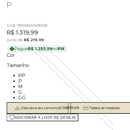
P
Cod.:
9905614008026
Price:
R$ 1.319,99
ou
6
x de
R$ 219,99
Pague
R$ 1.253,99
no
PIX
Cor
Tamanho
Tamanho: PP
PP
Tamanho: P
P
Tamanho: M
M
Tamanho: G
G
Tamanho: GG
GG
Descubra seu tamanho
Tabela de medidas
COMPRAR
ADICIONAR A LISTA DE DESEJO