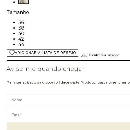
Tamanho
Tamanho: 36
36
Tamanho: 38
38
Tamanho: 40
40
Tamanho: 42
42
Tamanho: 44
44
ADICIONAR A LISTA DE DESEJO
Descubra seu tamanho
Avise-me quando chegar
Para ser avisado da disponibilidade deste Produto, basta preencher 