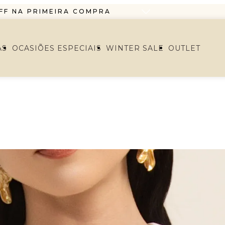
FF NA PRIMEIRA COMPRA
O EM ATÉ 6X SEM JUROS
RTIR DE R$1299,99 ENVIO PAC
AS
OCASIÕES ESPECIAIS
WINTER SALE
OUTLET
FF NA PRIMEIRA COMPRA
O EM ATÉ 6X SEM JUROS