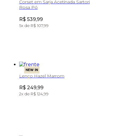
Corset em Sarja Acetinada Sartori
Rosa Pó
Price:
R$ 539,99
5
x de
R$ 107,99
NEW IN
Lenço Hazel Marrom
Price:
R$ 249,99
2
x de
R$ 124,99