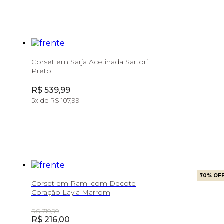
Corset em Sarja Acetinada Sartori
Preto
Price:
R$ 539,99
5
x de
R$ 107,99
70
% OF
Corset em Rami com Decote
Coração Layla Marrom
Original Price:
R$ 719,99
Price:
R$ 216,00