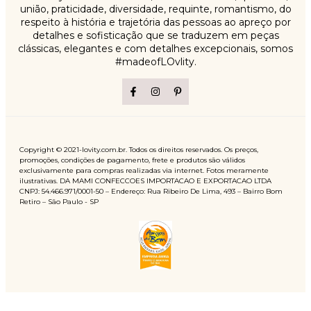
união, praticidade, diversidade, requinte, romantismo, do
respeito à história e trajetória das pessoas ao apreço por
detalhes e sofisticação que se traduzem em peças
clássicas, elegantes e com detalhes excepcionais, somos
#madeofLOvlity.
Copyright © 2021-lovity.com.br. Todos os direitos reservados. Os preços,
promoções, condições de pagamento, frete e produtos são válidos
exclusivamente para compras realizadas via internet. Fotos meramente
ilustrativas. DA MAMI CONFECCOES IMPORTACAO E EXPORTACAO LTDA
CNPJ: 54.466.971/0001-50 – Endereço: Rua Ribeiro De Lima, 493 – Bairro Bom
Retiro – São Paulo - SP