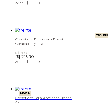
2
x de
R$ 108,00
70
% OF
Corset em Rami com Decote
Coração Layla Rose
Original Price:
R$ 719,99
Price:
R$ 216,00
2
x de
R$ 108,00
NEW IN
Corset em Sarja Acetinada Ticiana
Azul