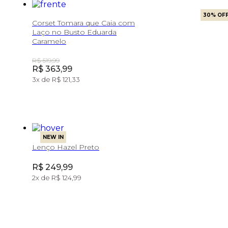
30
% OF
Corset Tomara que Caia com
Laço no Busto Eduarda
Caramelo
Original Price:
R$ 519,99
Price:
R$ 363,99
3
x de
R$ 121,33
NEW IN
Lenço Hazel Preto
Price:
R$ 249,99
2
x de
R$ 124,99