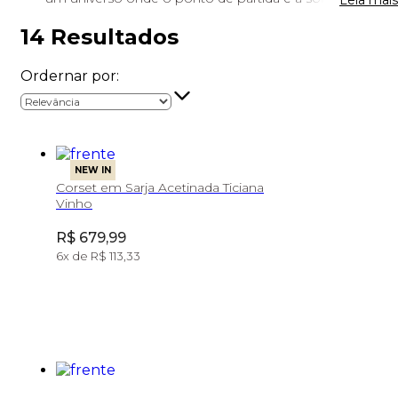
Leia mais
14
Resultados
Ordernar por:
NEW IN
Corset em Sarja Acetinada Ticiana
Vinho
Price:
R$ 679,99
6
x de
R$ 113,33