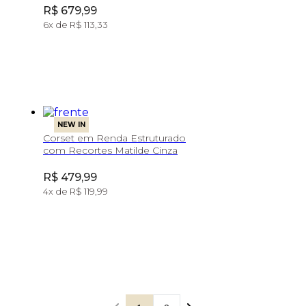
Price:
R$ 679,99
6
x de
R$ 113,33
NEW IN
Corset em Renda Estruturado
com Recortes Matilde Cinza
Price:
R$ 479,99
4
x de
R$ 119,99