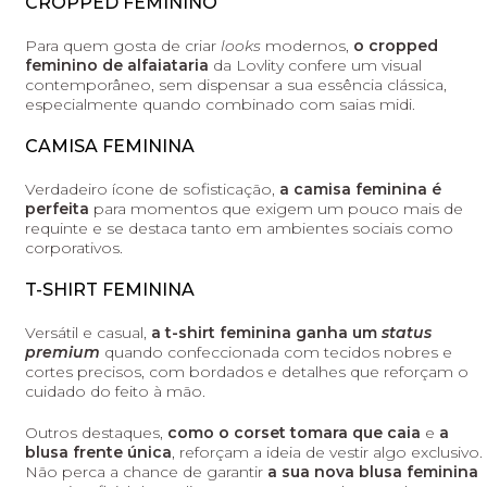
CROPPED FEMININO
Para quem gosta de criar
looks
modernos,
o cropped
feminino de alfaiataria
da Lovlity confere um visual
contemporâneo, sem dispensar a sua essência clássica,
especialmente quando combinado com saias midi.
CAMISA FEMININA
Verdadeiro ícone de sofisticação,
a camisa feminina é
perfeita
para momentos que exigem um pouco mais de
requinte e se destaca tanto em ambientes sociais como
corporativos.
T-SHIRT FEMININA
Versátil e casual,
a t-shirt feminina ganha um
status
premium
quando confeccionada com tecidos nobres e
cortes precisos, com bordados e detalhes que reforçam o
cuidado do feito à mão.
Outros destaques,
como o corset tomara que caia
e
a
blusa frente única
, reforçam a ideia de vestir algo exclusivo.
Não perca a chance de garantir
a sua nova blusa feminina