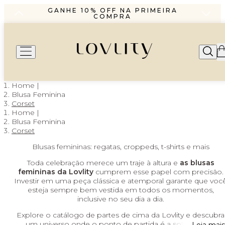
R$1299,99 ENVIO PAC
GANHE 10% OFF NA PRIMEIRA
COMPRA
PARCELAMENTO EM ATÉ 6X SEM
JUROS
FRETE GRÁTIS A PARTIR DE
R$1299,99 ENVIO PAC
GANHE 10% OFF NA PRIMEIRA
COMPRA
PARCELAMENTO EM ATÉ 6X SEM
JUROS
Blusa Feminina
Corset
Blusa Feminina
Corset
Blusas femininas: regatas, croppeds, t-shirts e mais
Toda celebração merece um traje à altura e
as blusas
femininas da Lovlity
cumprem esse papel com precisão.
Investir em uma peça clássica e atemporal garante que voc
esteja sempre bem vestida em todos os momentos,
inclusive no seu dia a dia.
Explore o catálogo de partes de cima da Lovlity e descubra
um universo onde o ponto de partida é a sofisticação: