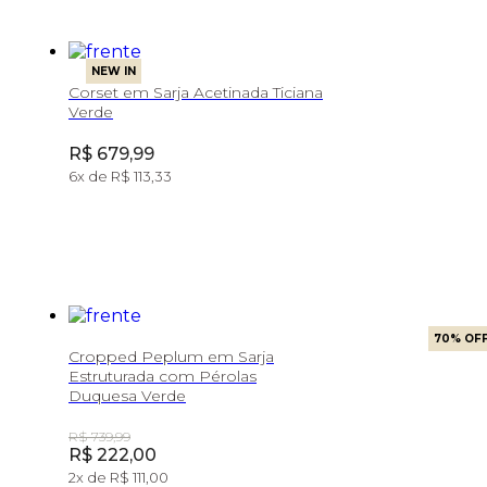
NEW IN
Corset em Sarja Acetinada Ticiana
Verde
Price:
R$ 679,99
6
x de
R$ 113,33
70
% OF
Cropped Peplum em Sarja
Estruturada com Pérolas
Duquesa Verde
Original Price:
R$ 739,99
Price:
R$ 222,00
2
x de
R$ 111,00