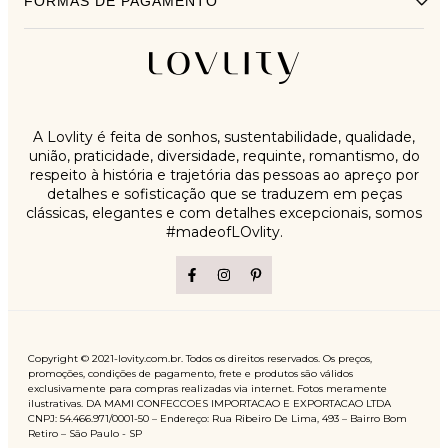
FORMAS DE PAGAMENTO
A Lovlity é feita de sonhos, sustentabilidade, qualidade,
união, praticidade, diversidade, requinte, romantismo, do
respeito à história e trajetória das pessoas ao apreço por
detalhes e sofisticação que se traduzem em peças
clássicas, elegantes e com detalhes excepcionais, somos
#madeofLOvlity.
Copyright © 2021-lovity.com.br. Todos os direitos reservados. Os preços,
promoções, condições de pagamento, frete e produtos são válidos
exclusivamente para compras realizadas via internet. Fotos meramente
ilustrativas. DA MAMI CONFECCOES IMPORTACAO E EXPORTACAO LTDA
CNPJ: 54.466.971/0001-50 – Endereço: Rua Ribeiro De Lima, 493 – Bairro Bom
Retiro – São Paulo - SP