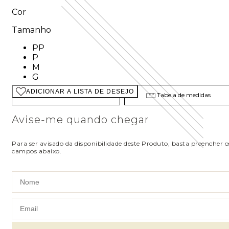
Cor
Tamanho
Tamanho: PP
PP
Tamanho: P
P
Tamanho: M
M
Tamanho: G
G
ADICIONAR A LISTA DE DESEJO
Descubra seu tamanho
Tabela de medidas
Avise-me quando chegar
Para ser avisado da disponibilidade deste Produto, basta preencher o
campos abaixo.