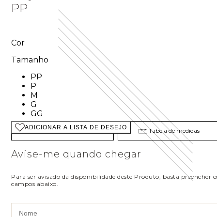
PP
Cor
Tamanho
Tamanho: PP
PP
Tamanho: P
P
Tamanho: M
M
Tamanho: G
G
Tamanho: GG
GG
ADICIONAR A LISTA DE DESEJO
Descubra seu tamanho
Tabela de medidas
Avise-me quando chegar
Para ser avisado da disponibilidade deste Produto, basta preencher o
campos abaixo.