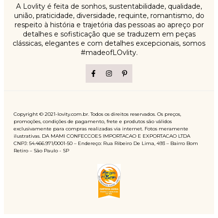
A Lovlity é feita de sonhos, sustentabilidade, qualidade,
união, praticidade, diversidade, requinte, romantismo, do
respeito à história e trajetória das pessoas ao apreço por
detalhes e sofisticação que se traduzem em peças
clássicas, elegantes e com detalhes excepcionais, somos
#madeofLOvlity.
Copyright © 2021-lovity.com.br. Todos os direitos reservados. Os preços,
promoções, condições de pagamento, frete e produtos são válidos
exclusivamente para compras realizadas via internet. Fotos meramente
ilustrativas. DA MAMI CONFECCOES IMPORTACAO E EXPORTACAO LTDA
CNPJ: 54.466.971/0001-50 – Endereço: Rua Ribeiro De Lima, 493 – Bairro Bom
Retiro – São Paulo - SP