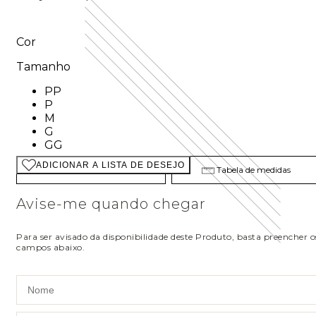
Cor
Tamanho
Tamanho: PP
PP
Tamanho: P
P
Tamanho: M
M
Tamanho: G
G
Tamanho: GG
GG
ADICIONAR A LISTA DE DESEJO
Descubra seu tamanho
Tabela de medidas
Avise-me quando chegar
Para ser avisado da disponibilidade deste Produto, basta preencher o
campos abaixo.