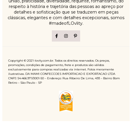
união, praticidade, diversidade, requinte, romantismo, do
respeito à história e trajetória das pessoas ao apreço por
detalhes e sofisticação que se traduzem em peças
clássicas, elegantes e com detalhes excepcionais, somos
#madeofLOvlity.
Copyright © 2021-lovity.com.br. Todos os direitos reservados. Os preços,
promoções, condições de pagamento, frete e produtos são válidos
exclusivamente para compras realizadas via internet. Fotos meramente
ilustrativas. DA MAMI CONFECCOES IMPORTACAO E EXPORTACAO LTDA
CNPJ: 54.466.971/0001-50 – Endereço: Rua Ribeiro De Lima, 493 – Bairro Bom
Retiro – São Paulo - SP