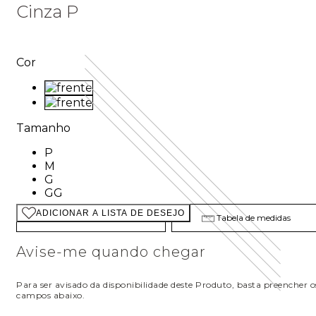
Cinza P
Cor
Cor: VERDE
Cor: PRETO
Tamanho
Tamanho: P
P
Tamanho: M
M
Tamanho: G
G
Tamanho: GG
GG
ADICIONAR A LISTA DE DESEJO
Descubra seu tamanho
Tabela de medidas
Avise-me quando chegar
Para ser avisado da disponibilidade deste Produto, basta preencher o
campos abaixo.