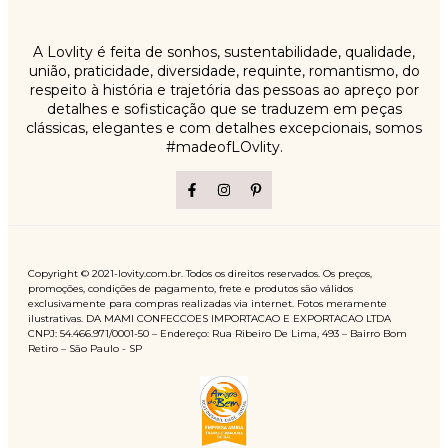
A Lovlity é feita de sonhos, sustentabilidade, qualidade,
união, praticidade, diversidade, requinte, romantismo, do
respeito à história e trajetória das pessoas ao apreço por
detalhes e sofisticação que se traduzem em peças
clássicas, elegantes e com detalhes excepcionais, somos
#madeofLOvlity.
Copyright © 2021-lovity.com.br. Todos os direitos reservados. Os preços,
promoções, condições de pagamento, frete e produtos são válidos
exclusivamente para compras realizadas via internet. Fotos meramente
ilustrativas. DA MAMI CONFECCOES IMPORTACAO E EXPORTACAO LTDA
CNPJ: 54.466.971/0001-50 – Endereço: Rua Ribeiro De Lima, 493 – Bairro Bom
Retiro – São Paulo - SP