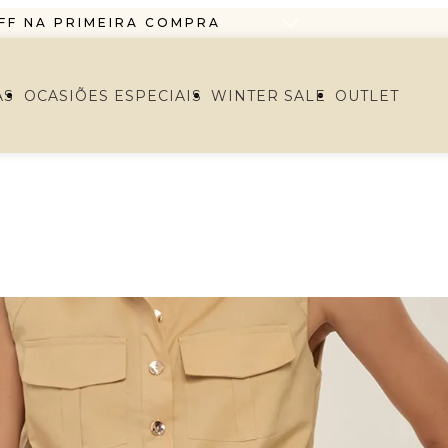
FF NA PRIMEIRA COMPRA
O EM ATÉ 6X SEM JUROS
RTIR DE R$1299,99 ENVIO PAC
AS
OCASIÕES ESPECIAIS
WINTER SALE
OUTLET
FF NA PRIMEIRA COMPRA
O EM ATÉ 6X SEM JUROS