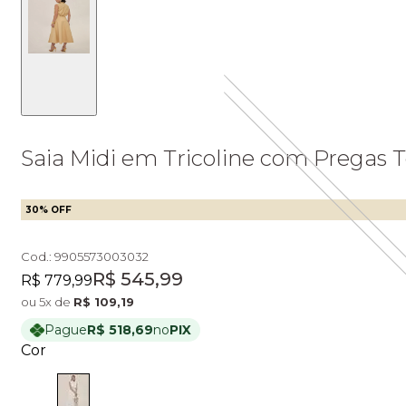
Saia Midi em Tricoline com Pregas
30
% OFF
Cod.:
9905573003032
Original price:
Price:
R$ 545,99
R$ 779,99
ou
5
x de
R$ 109,19
Pague
R$ 518,69
no
PIX
Cor
Cor: OFF WHITE