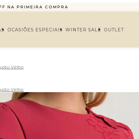
FF NA PRIMEIRA COMPRA
O EM ATÉ 6X SEM JUROS
RTIR DE R$1299,99 ENVIO PAC
AS
OCASIÕES ESPECIAIS
WINTER SALE
OUTLET
FF NA PRIMEIRA COMPRA
O EM ATÉ 6X SEM JUROS
Kyoto Vinho
Kyoto Vinho