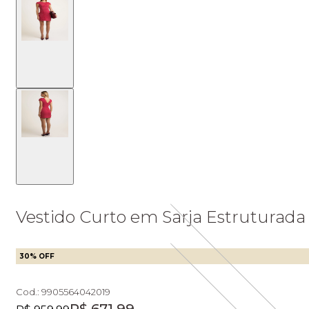
Vestido Curto em Sarja Estruturada
30
% OFF
Cod.:
9905564042019
Original price: