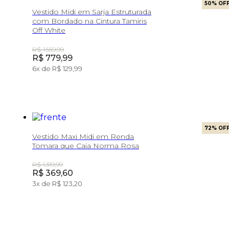
50
% OF
Vestido Midi em Sarja Estruturada
com Bordado na Cintura Tamiris
Off White
Original Price:
R$ 1.559,99
Price:
R$ 779,99
6
x de
R$ 129,99
72
% OF
Vestido Maxi Midi em Renda
Tomara que Caia Norma Rosa
Original Price:
R$ 1.319,99
Price:
R$ 369,60
3
x de
R$ 123,20