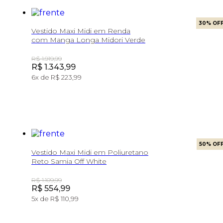
30
% OF
Vestido Maxi Midi em Renda
com Manga Longa Midori Verde
Original Price:
R$ 1.919,99
Price:
R$ 1.343,99
6
x de
R$ 223,99
50
% OF
Vestido Maxi Midi em Poliuretano
Reto Samia Off White
Original Price:
R$ 1.109,99
Price:
R$ 554,99
5
x de
R$ 110,99