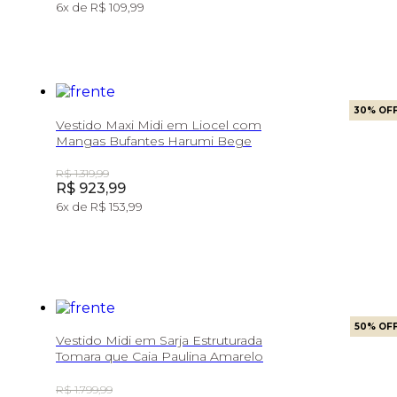
6
x de
R$ 109,99
30
% OF
Vestido Maxi Midi em Liocel com
Mangas Bufantes Harumi Bege
Original Price:
R$ 1.319,99
Price:
R$ 923,99
6
x de
R$ 153,99
50
% OF
Vestido Midi em Sarja Estruturada
Tomara que Caia Paulina Amarelo
Original Price:
R$ 1.799,99