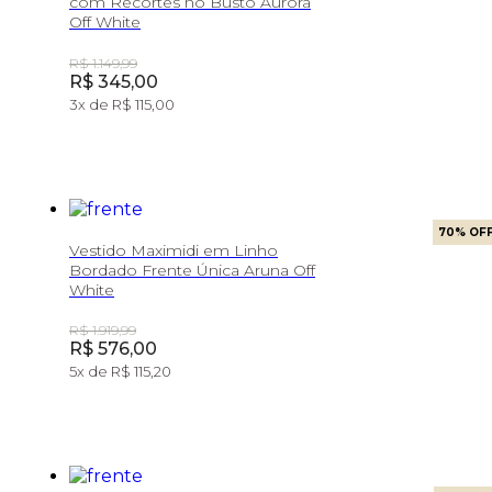
com Recortes no Busto Aurora
Off White
Original Price:
R$ 1.149,99
Price:
R$ 345,00
3
x de
R$ 115,00
70
% OF
Vestido Maximidi em Linho
Bordado Frente Única Aruna Off
White
Original Price:
R$ 1.919,99
Price:
R$ 576,00
5
x de
R$ 115,20