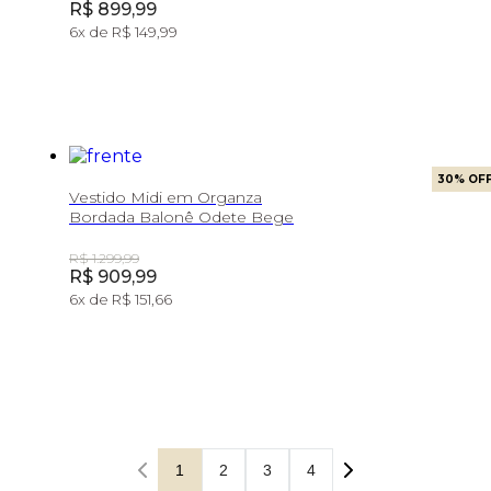
Price:
R$ 899,99
6
x de
R$ 149,99
30
% OF
Vestido Midi em Organza
Bordada Balonê Odete Bege
Original Price:
R$ 1.299,99
Price:
R$ 909,99
6
x de
R$ 151,66
1
2
3
4