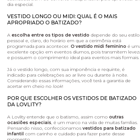
dia especial.
VESTIDO LONGO OU MIDI: QUAL É O MAIS
APROPRIADO O BATIZADO?
A
escolha entre os tipos de vestido
depende do seu estilo
pessoal e, claro, do horário em que a cerimônia está
programada para acontecer.
O vestido midi feminino
é um
excelente opção em eventos diurnos, pois transmitem levez
e possuem o comprimento ideal para eventos mais formais.
Já o vestido longo, com sua imponência e requinte, é
indicado para celebrações ao ar livre ou durante à noite.
Considerando essas informações, você terá a garantia de
acertar em cheio no
look
!
POR QUE ESCOLHER OS VESTIDOS DE BATIZADO
DA LOVLITY?
A Lovlity entende que o batismo, assim como
outras
ocasiões especiais
, é um marco na vida de muitas famílias.
Pensando nisso, confeccionamos
vestidos para batizado
infantil
com carinho e cuidado para fazer parte desse
momento.