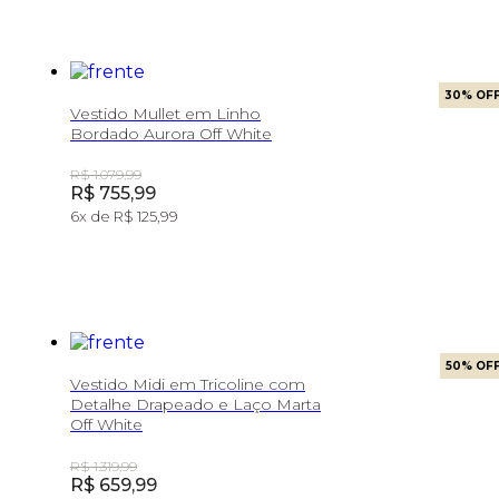
30
% OF
Vestido Mullet em Linho
Bordado Aurora Off White
Original Price:
R$ 1.079,99
Price:
R$ 755,99
6
x de
R$ 125,99
50
% OF
Vestido Midi em Tricoline com
Detalhe Drapeado e Laço Marta
Off White
Original Price:
R$ 1.319,99
Price:
R$ 659,99