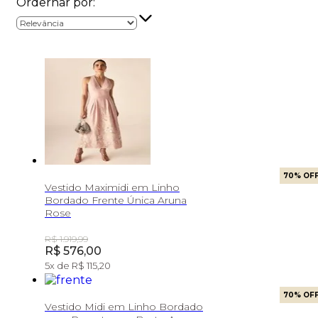
Ordernar por:
70
% OF
Vestido Maximidi em Linho
Bordado Frente Única Aruna
Rose
Original Price:
R$ 1.919,99
Price:
R$ 576,00
5
x de
R$ 115,20
70
% OF
Vestido Midi em Linho Bordado