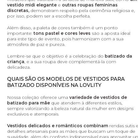
vestido midi elegante
e
outras roupas femininas
discretas,
demonstram respeito pela cerimônia religiosa e,
por isso, podem ser a escolha perfeita.
Além disso, a paleta de cores também é um ponto
importante:
tons pastel e cores leves
são a aposta ideal
para este tipo de evento, pois harmonizam com a sua
atmosfera de paz e pureza.
Lembre-se que o objetivo é a celebração do
batizado da
criança
, e a sua roupa deve complementá-la com
delicadeza.
QUAIS SÃO OS MODELOS DE VESTIDOS PARA
BATIZADO DISPONÍVEIS NA LOVLITY
Nossa coleção oferece uma
variedade de vestidos de
batizado para mãe
que atendem à diferentes estilos,
sempre valorizando a beleza natural da mulher em
designs
exclusivos e atemporais.
Vestidos delicados e românticos combinam
rendas sutis 
detalhes artesanais para as mães que buscam um toque de
suavidade, além do conforto indispensável para aproveitar u