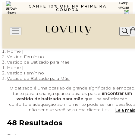
R$1299,99 ENVIO PAC
GANHE 10% OFF NA PRIMEIRA
COMPRA
PARCELAMENTO EM ATÉ 6X SEM
JUROS
FRETE GRÁTIS A PARTIR DE
R$1299,99 ENVIO PAC
GANHE 10% OFF NA PRIMEIRA
COMPRA
PARCELAMENTO EM ATÉ 6X SEM
JUROS
Vestido Feminino
Vestido de Batizado para Mãe
Vestido Feminino
Vestido de Batizado para Mãe
O batizado é uma ocasião de grande significado e emoção
tanto para a criança quanto para os pais e
encontrar um
vestido de batizado para mãe
que una sofisticação,
conforto e adequação ao momento pode ser um desafio, 
não ser que você seja uma cliente Lovlity!
Leia mais
48
Resultados