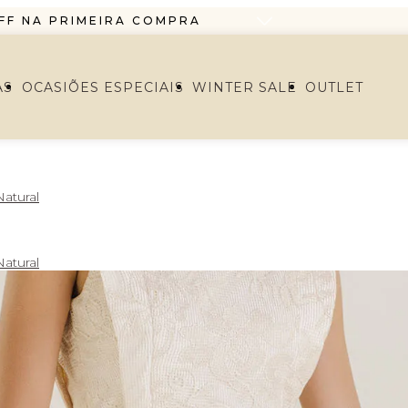
FF NA PRIMEIRA COMPRA
O EM ATÉ 6X SEM JUROS
RTIR DE R$1299,99 ENVIO PAC
AS
OCASIÕES ESPECIAIS
WINTER SALE
OUTLET
FF NA PRIMEIRA COMPRA
O EM ATÉ 6X SEM JUROS
atural
atural