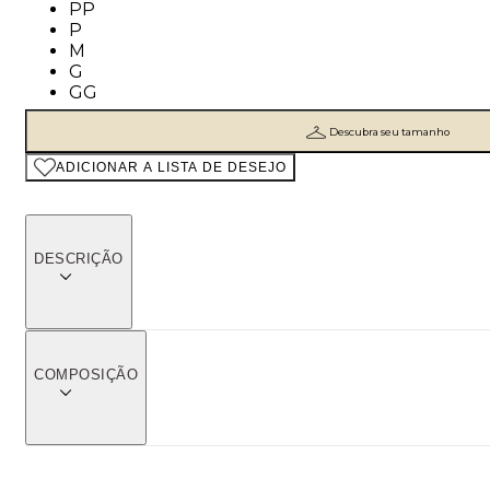
Tamanho: PP
PP
Tamanho: P
P
Tamanho: M
M
Tamanho: G
G
Tamanho: GG
GG
Descubra seu tamanho
ADICIONAR A LISTA DE DESEJO
DESCRIÇÃO
COMPOSIÇÃO