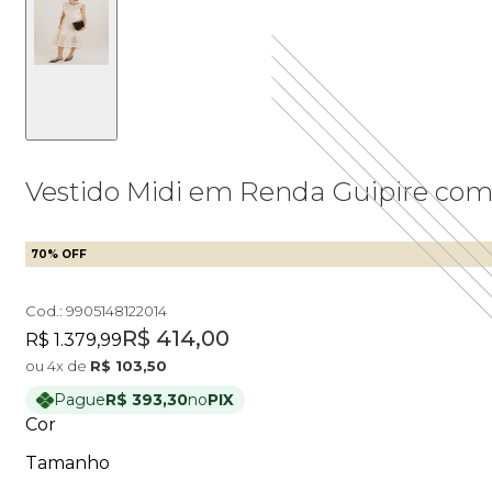
Vestido Midi em Renda Guipire com
70
% OFF
Cod.:
9905148122014
Original price:
Price:
R$ 414,00
R$ 1.379,99
ou
4
x de
R$ 103,50
Pague
R$ 393,30
no
PIX
Cor
Tamanho