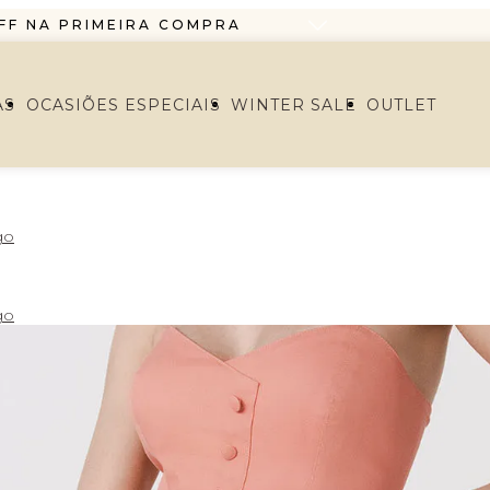
FF NA PRIMEIRA COMPRA
O EM ATÉ 6X SEM JUROS
RTIR DE R$1299,99 ENVIO PAC
AS
OCASIÕES ESPECIAIS
WINTER SALE
OUTLET
FF NA PRIMEIRA COMPRA
O EM ATÉ 6X SEM JUROS
go
go