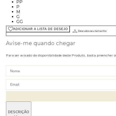
Tamanho: PP
PP
Tamanho: P
P
Tamanho: M
M
Tamanho: G
G
Tamanho: GG
GG
ADICIONAR A LISTA DE DESEJO
Descubra seu tamanho
Avise-me quando chegar
Para ser avisado da disponibilidade deste Produto, basta preencher 
DESCRIÇÃO