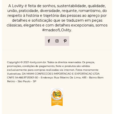
A Lovlity é feita de sonhos, sustentabilidade, qualidade,
união, praticidade, diversidade, requinte, romantismo, do
respeito à história e trajetória das pessoas ao apreço por
detalhes e sofisticação que se traduzem em peças
clássicas, elegantes e com detalhes excepcionais, somos
#madeofLOvlity.
Copyright © 2021-lovity.com.br. Todos os direitos reservados. Os preços,
promoções, condições de pagamento, frete e produtos são válidos
exclusivamente para compras realizadas via internet. Fotos meramente
ilustrativas. DA MAMI CONFECCOES IMPORTACAO E EXPORTACAO LTDA
CNPJ: 54.466.971/0001-50 – Endereço: Rua Ribeiro De Lima, 493 – Bairro Bom
Retiro – São Paulo - SP