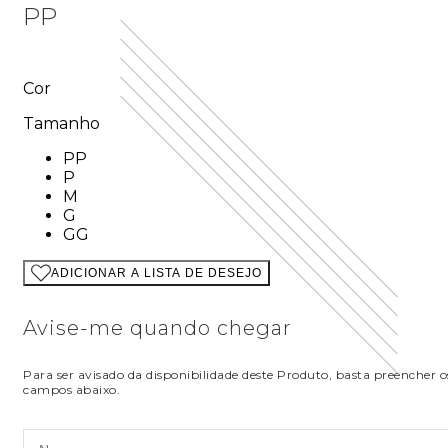
PP
Cor
Tamanho
Tamanho: PP
PP
Tamanho: P
P
Tamanho: M
M
Tamanho: G
G
Tamanho: GG
GG
ADICIONAR A LISTA DE DESEJO
Avise-me quando chegar
Para ser avisado da disponibilidade deste Produto, basta preencher o
campos abaixo.