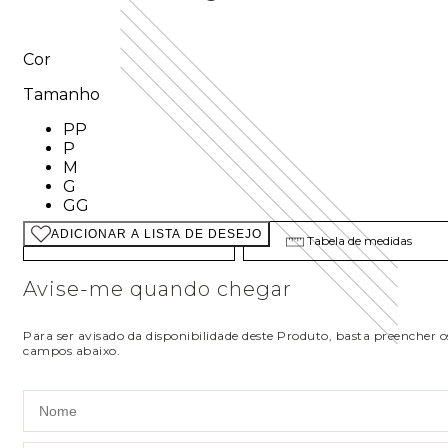
Cor
Tamanho
Tamanho: PP
PP
Tamanho: P
P
Tamanho: M
M
Tamanho: G
G
Tamanho: GG
GG
ADICIONAR A LISTA DE DESEJO
Descubra seu tamanho
Tabela de medidas
Avise-me quando chegar
Para ser avisado da disponibilidade deste Produto, basta preencher o
campos abaixo.