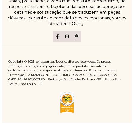
união, praticidade, diversidade, requinte, romantismo, do
respeito à história e trajetória das pessoas ao apreço por
detalhes e sofisticação que se traduzem em peças
clássicas, elegantes e com detalhes excepcionais, somos
#madeofLOvlity.
Copyright © 2021-lovity.com.br. Todos os direitos reservados. Os preços,
promoções, condições de pagamento, frete e produtos são válidos
exclusivamente para compras realizadas via internet. Fotos meramente
ilustrativas. DA MAMI CONFECCOES IMPORTACAO E EXPORTACAO LTDA
CNPJ: 54.466.971/0001-50 – Endereço: Rua Ribeiro De Lima, 493 – Bairro Bom
Retiro – São Paulo - SP